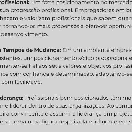
ofissional:
 Um forte posicionamento no mercado 
 sua progressão profissional. Empregadores em b
nhecem e valorizam profissionais que sabem quem
r, tornando-os mais propensos a oferecer oportun
 desenvolvimento.
em Tempos de Mudança:
 Em um ambiente empresari
tantes, um posicionamento sólido proporciona es
 manter-se fiel aos seus valores e objetivos profiss
fios com confiança e determinação, adaptando-se
 com facilidade.
iderança:
 Profissionais bem posicionados têm mais
ar e liderar dentro de suas organizações. Ao comu
ira convincente e assumir a liderança em projeto
ocê se torna uma figura respeitada e influente em