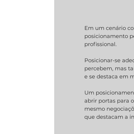
Em um cenário cor
posicionamento pe
profissional. 
Posicionar-se ade
percebem, mas ta
e se destaca em m
Um posicionamento
abrir portas para 
mesmo negociações
que destacam a i