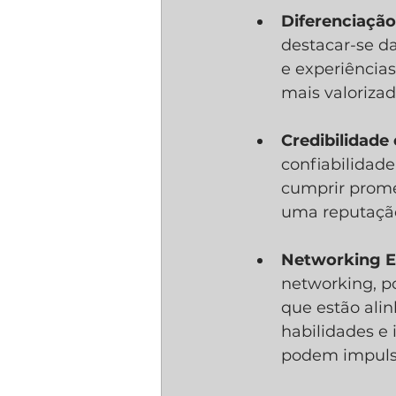
Diferenciação
destacar-se d
e experiências
mais valorizad
Credibilidade
confiabilidad
cumprir promes
uma reputação
Networking Ef
networking, p
que estão alin
habilidades e 
podem impulsi