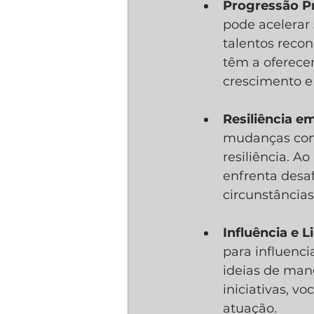
Progressão Pr
pode acelerar
talentos reco
têm a oferece
crescimento e
Resiliência 
mudanças cons
resiliência. Ao
enfrenta desa
circunstâncias
Influência e L
para influenci
ideias de mane
iniciativas, v
atuação.