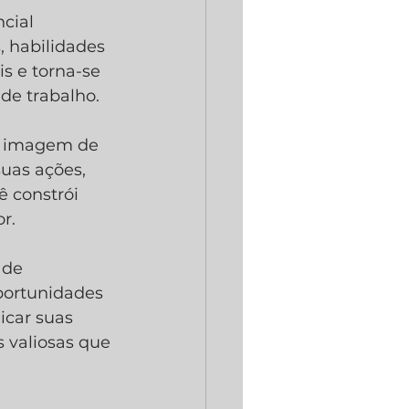
cial 
 habilidades 
s e torna-se 
de trabalho.
a imagem de 
uas ações, 
 constrói 
r.
 de 
portunidades 
icar suas 
 valiosas que 