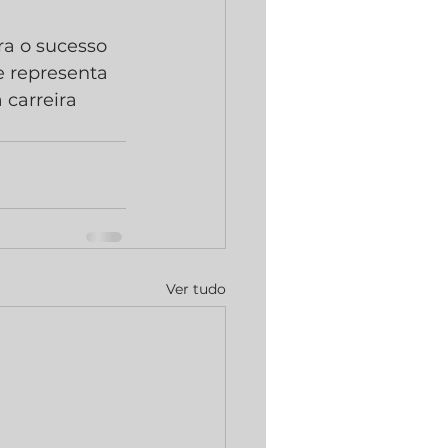
a o sucesso 
e representa 
carreira 
Ver tudo