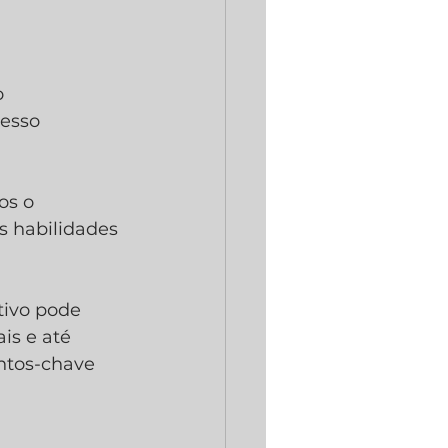
 
esso 
os o 
 habilidades 
ivo pode 
is e até 
ntos-chave 