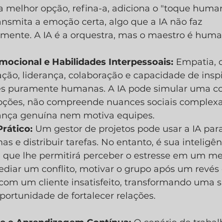
a melhor opção, refina-a, adiciona o "toque huma
ansmita a emoção certa, algo que a IA não faz 
ente. A IA é a orquestra, mas o maestro é huma
Emocional e Habilidades Interpessoais:
 Empatia,
ação, liderança, colaboração e capacidade de insp
es puramente humanas. A IA pode simular uma co
ções, não compreende nuances sociais complexa
iança genuína nem motiva equipes.
rático:
 Um gestor de projetos pode usar a IA para
s e distribuir tarefas. No entanto, é sua inteligên
 que lhe permitirá perceber o estresse em um m
diar um conflito, motivar o grupo após um revés 
om um cliente insatisfeito, transformando uma sit
ortunidade de fortalecer relações.