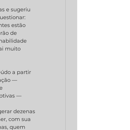
s e sugeriu 
estionar: 
tes estão 
rão de 
habilidade 
ai muito 
údo a partir 
vação — 
e 
ptivas — 
gerar dezenas 
er, com sua 
rmas, quem 