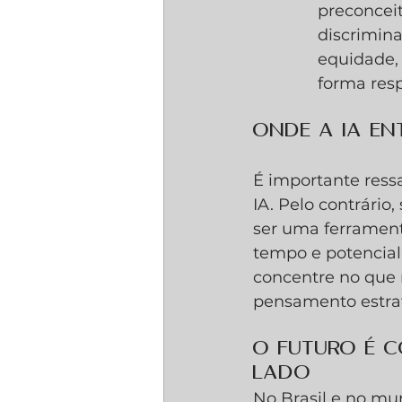
preconceit
discrimina
equidade, 
forma resp
Onde a IA e
É importante ressa
IA. Pelo contrário,
ser uma ferramenta
tempo e potenciali
concentre no que 
pensamento estra
O Futuro é 
Lado
No Brasil e no mun