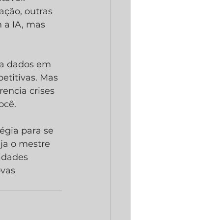
ção, outras 
 a IA, mas 
sa dados em 
etitivas. Mas 
rencia crises 
ocê.
égia para se 
ja o mestre 
idades 
vas 