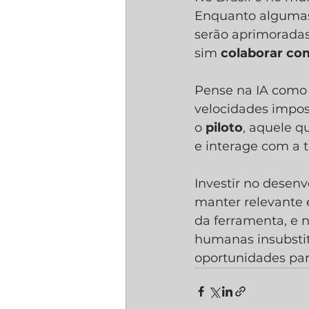
Enquanto algumas 
serão aprimoradas
sim 
colaborar co
Pense na IA como 
velocidades imposs
o 
piloto
, aquele q
e interage com a t
Investir no desen
manter relevante 
da ferramenta, e n
humanas insubstit
oportunidades para