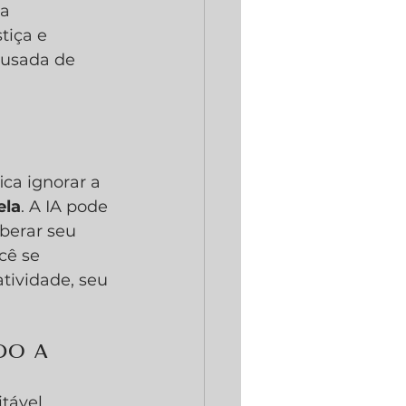
a 
tiça e 
 usada de 
ca ignorar a 
ela
. A IA pode 
berar seu 
cê se 
tividade, seu 
do a 
tável. 