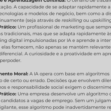
de e Aprendizagem Contínua:
 O cenário de traba
ação. A capacidade de se adaptar rapidamente a
tecnologias e modelos de negócio, bem como a di
inuamente (seja através de 
reskilling
 ou 
upskillin
rático:
 Um profissional de marketing que sempre
s tradicionais, mas que se adapta rapidamente à
ng digital impulsionadas por IA e aprende a inter
 elas fornecem, não apenas se mantém relevante,
iferencial. A curiosidade e a proatividade em apr
perpoder.
mento Moral:
 A IA opera com base em algoritmos 
o de certo ou errado. Decisões que envolvem dilem
os e responsabilidade social exigem o discerni
rático:
 Uma empresa desenvolve um algoritmo d
r candidatos a vagas de emprego. Sem um julgame
gilante, esse algoritmo pode inadvertidamente re