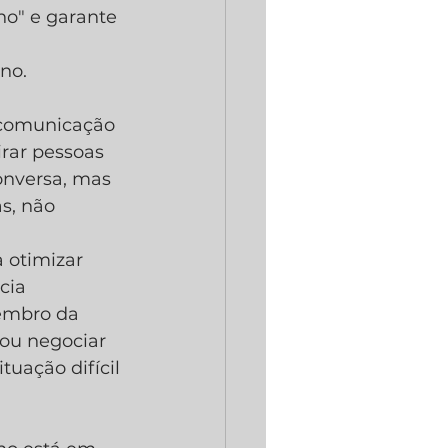
no" e garante 
no.
 comunicação 
irar pessoas 
nversa, mas 
s, não 
 otimizar 
cia 
embro da 
ou negociar 
uação difícil 