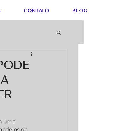
S
CONTATO
Blog
 pode
sa
er
em uma 
modelos de 