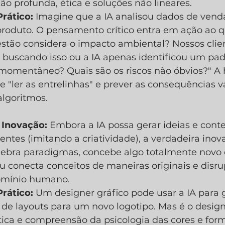
ão profunda, ética e soluções não lineares.
rático:
 Imagine que a IA analisou dados de venda
roduto. O pensamento crítico entra em ação ao qu
stão considera o impacto ambiental? Nossos clien
 buscando isso ou a IA apenas identificou um pad
omentâneo? Quais são os riscos não óbvios?" A 
"ler as entrelinhas" e prever as consequências v
algoritmos.
e Inovação:
 Embora a IA possa gerar ideias e conte
entes (imitando a criatividade), a verdadeira ino
ebra paradigmas, concebe algo totalmente novo 
ou conecta conceitos de maneiras originais e disru
omínio humano.
rático:
 Um designer gráfico pode usar a IA para 
de layouts para um novo logotipo. Mas é o design
stica e compreensão da psicologia das cores e fo