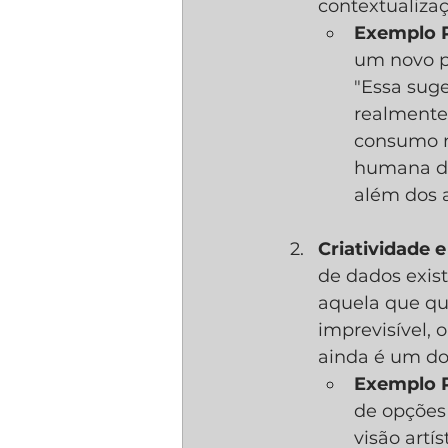
contextualizaç
Exemplo P
um novo p
"Essa suge
realmente
consumo m
humana de 
além dos 
Criatividade 
de dados exist
aquela que qu
imprevisível, 
ainda é um d
Exemplo P
de opções 
visão artí