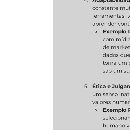
Adaptabilida
constante mut
ferramentas, 
aprender cont
Exemplo P
com mídia
de marketi
dados que
torna um d
são um su
Ética e Julga
um senso inat
valores human
Exemplo P
seleciona
humano vi