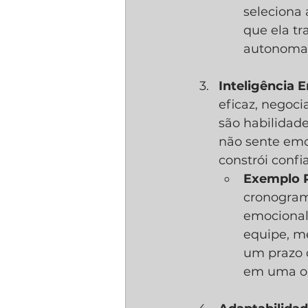
seleciona 
que ela tr
autonomam
Inteligência 
eficaz, negoci
são habilidad
não sente emo
constrói conf
Exemplo P
cronograma
emocional
equipe, me
um prazo c
em uma op