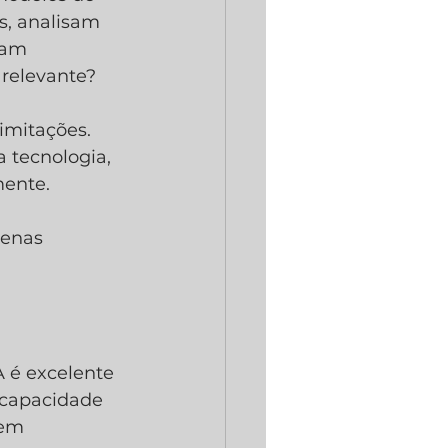
s, analisam 
jam 
relevante?
imitações. 
a tecnologia, 
ente. 
penas 
A é excelente 
 capacidade 
gem 