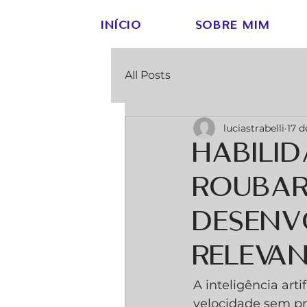
INÍCIO
SOBRE MIM
All Posts
luciastrabelli
17 d
Habili
roubar
desenv
releva
A inteligência art
velocidade sem pr