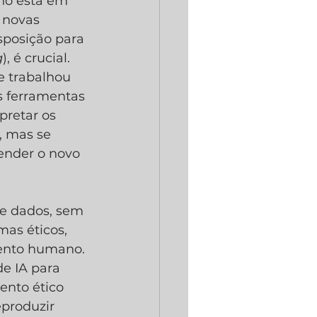
lho está em 
 novas 
sposição para 
g
), é crucial.
 trabalhou 
s ferramentas 
pretar os 
 mas se 
ender o novo 
e dados, sem 
as éticos, 
mento humano.
e IA para 
nto ético 
produzir 