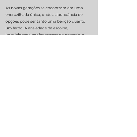
As novas gerações se encontram em uma 
encruzilhada única, onde a abundância de 
opções pode ser tanto uma benção quanto 
um fardo. A ansiedade da escolha, 
impulsionada por fantasmas do passado, a 
ditadura do "ter que ser" e a síndrome de 
FOMO, é um desafio real que impacta a saúde 
mental e a trajetória profissional desses jovens.
No entanto, há um caminho para navegar 
essa complexidade. Através do 
autoconhecimento profundo
, que permite 
identificar valores e propósitos internos, e da 
ressignificação do sucesso
, que amplia a 
visão para além das métricas tradicionais, os 
jovens podem começar a traçar suas próprias 
rotas. Não se trata de ter todas as respostas de 
imediato, mas sim de desenvolver a 
coragem 
de fazer escolhas autênticas
, de 
experimentar
, de 
aprender com os desvios
 e 
de construir uma carreira e uma vida que 