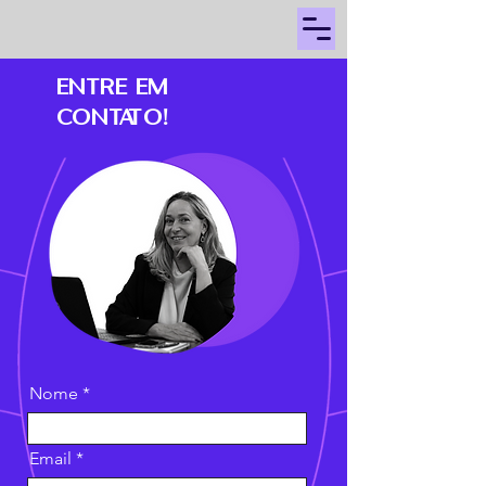
Entre em
contato!
Nome
Email