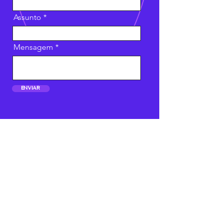
Assunto
Mensagem
Enviar
telefone
+55 11 92014-0254
email
contato@luciastrabelli.com
REDES SOCIAIS